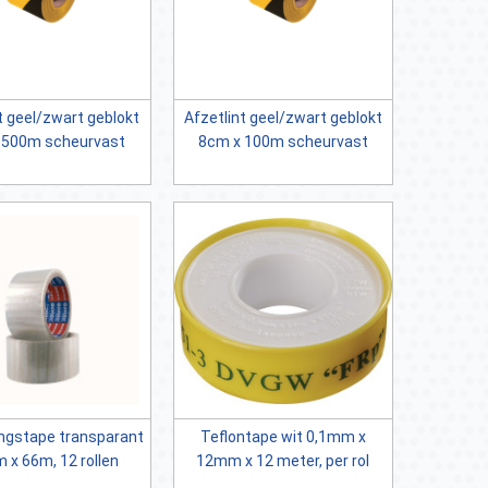
t geel/zwart geblokt
Afzetlint geel/zwart geblokt
 500m scheurvast
8cm x 100m scheurvast
ngstape transparant
Teflontape wit 0,1mm x
x 66m, 12 rollen
12mm x 12 meter, per rol