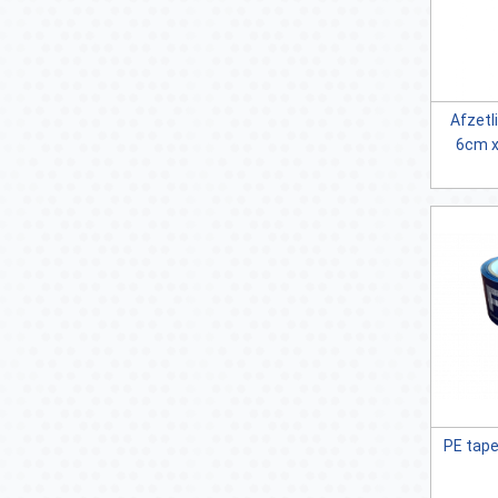
Afzetl
6cm x
PE tap