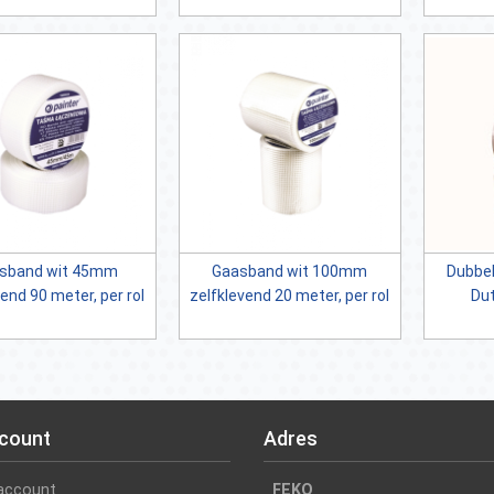
sband wit 45mm
Gaasband wit 100mm
Dubbel
end 90 meter, per rol
zelfklevend 20 meter, per rol
Du
ccount
Adres
 account
FEKO