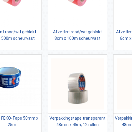
int rood/wit geblokt
Afzetlint rood/wit geblokt
Afzetlin
 500m scheurvast
8cm x 100m scheurvast
6cm x
e FEKO-Tape 50mm x
Verpakkingstape transparant
Verpakki
25m
48mm x 45m, 12 rollen
48mm 