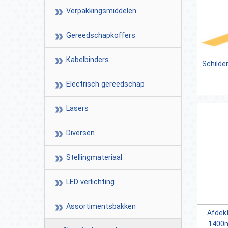
Verpakkingsmiddelen
Gereedschapkoffers
Kabelbinders
Schilders
Electrisch gereedschap
Lasers
Diversen
Stellingmateriaal
LED verlichting
Assortimentsbakken
Afdekf
1400m