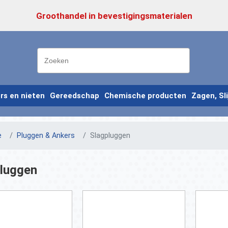
Groothandel in bevestigingsmaterialen
ers en nieten
Gereedschap
Chemische producten
Zagen, Sl
e
Pluggen & Ankers
Slagpluggen
luggen