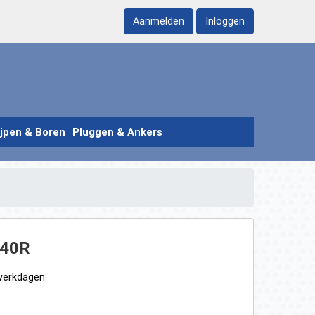
Aanmelden
Inloggen
ijpen & Boren
Pluggen & Ankers
440R
 werkdagen