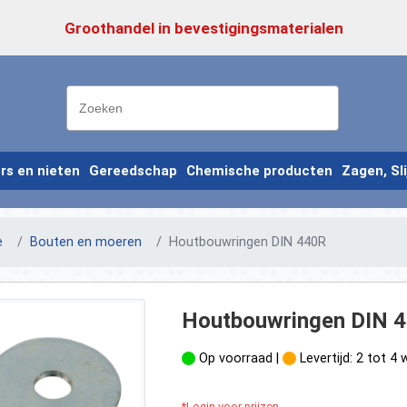
Groothandel in bevestigingsmaterialen
ers en nieten
Gereedschap
Chemische producten
Zagen, Sl
e
Bouten en moeren
Houtbouwringen DIN 440R
Houtbouwringen DIN 
Op voorraad |
Levertijd: 2 tot 4
*Login voor prijzen